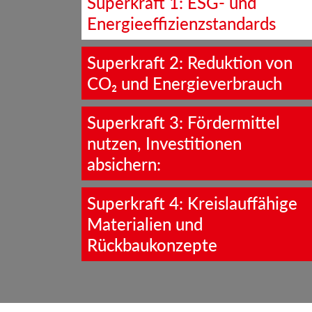
Superkraft 1: ESG- und
Energieeffizienzstandards
Superkraft 2: Reduktion von
CO₂ und Energieverbrauch
Superkraft 3: Fördermittel
nutzen, Investitionen
absichern:
Superkraft 4: Kreislauffähige
Materialien und
Rückbaukonzepte